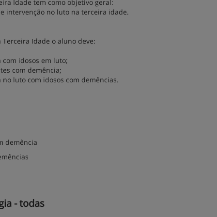
eira Idade tem como objetivo geral:
e intervenção no luto na terceira idade.
 Terceira Idade o aluno deve:
a com idosos em luto;
entes com demência;
a no luto com idosos com demências.
om demência
demências
ia - todas