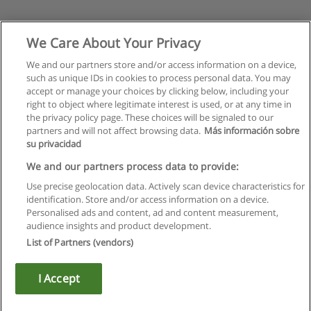
We Care About Your Privacy
We and our partners store and/or access information on a device,
such as unique IDs in cookies to process personal data. You may
accept or manage your choices by clicking below, including your
right to object where legitimate interest is used, or at any time in
the privacy policy page. These choices will be signaled to our
partners and will not affect browsing data.
Más información sobre
su privacidad
We and our partners process data to provide:
Use precise geolocation data. Actively scan device characteristics for
identification. Store and/or access information on a device.
Regras de uso
Personalised ads and content, ad and content measurement,
audience insights and product development.
Privacidade de dados
List of Partners (vendors)
Entrar em contato com Educaedu
I Accept
Copyright © Educaedu Business S.L. - CIF : B-95610580: -
www.educaedu.com.pt