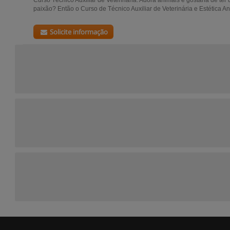
Curso Técnico Auxiliar de Veterinária. Adora animais e gostaria de ter
paixão? Então o Curso de Técnico Auxiliar de Veterinária e Estética An
Solicite informação