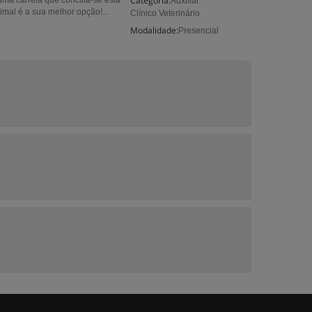
Categoria:
 uma carreia que concilia-se esta
Auxiliar
imal é a sua melhor opção!...
Clínico Veterinário
Modalidade:
Presencial