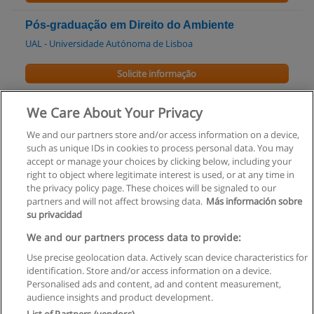
Pós-graduação em Direito do Ambiente
UAL - Universidade Autónoma de Lisboa
Solicite informação
Pós-Graduação em Direito e Prática Notarial
We Care About Your Privacy
UAL - Universidade Autónoma de Lisboa
We and our partners store and/or access information on a device,
such as unique IDs in cookies to process personal data. You may
Solicite informação
accept or manage your choices by clicking below, including your
right to object where legitimate interest is used, or at any time in
the privacy policy page. These choices will be signaled to our
partners and will not affect browsing data.
Más información sobre
su privacidad
Regras de uso
We and our partners process data to provide:
Use precise geolocation data. Actively scan device characteristics for
Privacidade de dados
identification. Store and/or access information on a device.
Personalised ads and content, ad and content measurement,
Entrar em contato com Educaedu
audience insights and product development.