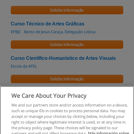
Solicite informação
Curso Técnico de Artes Gráficas
EPBJC - Bento de Jesus Caraça, Delegação Lisboa
Solicite informação
Curso Científico-Humanístico de Artes Visuais
Escola da APEL
Solicite informação
Licenciatura em Artes Visuais (ECATI)
We Care About Your Privacy
Universidade Lusófona
We and our partners store and/or access information on a device,
such as unique IDs in cookies to process personal data. You may
Solicite informação
accept or manage your choices by clicking below, including your
right to object where legitimate interest is used, or at any time in
the privacy policy page. These choices will be signaled to our
partners and will not affect browsing data.
Más información sobre