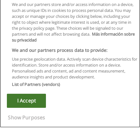
We and our partners store and/or access information on a device,
such as unique IDs in cookies to process personal data. You may
accept or manage your choices by clicking below, including your
right to object where legitimate interest is used, or at any time in
the privacy policy page. These choices will be signaled to our
partners and will not affect browsing data.
Más información sobre
su privacidad
We and our partners process data to provide:
Use precise geolocation data. Actively scan device characteristics for
identification. Store and/or access information on a device.
Regras de uso
Personalised ads and content, ad and content measurement,
audience insights and product development.
Privacidade de dados
List of Partners (vendors)
Entrar em contato com Educaedu
I Accept
Copyright © Educaedu Business S.L. - CIF : B-95610580: -
www.educaedu.com.pt
Show Purposes