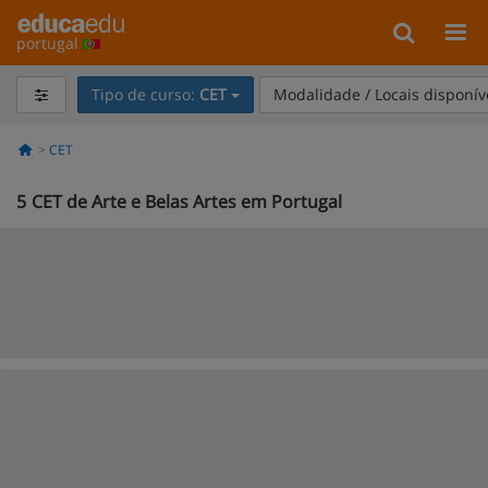
portugal
Tipo de curso:
CET
Modalidade / Locais disponív
CET
5
CET de Arte e Belas Artes em Portugal