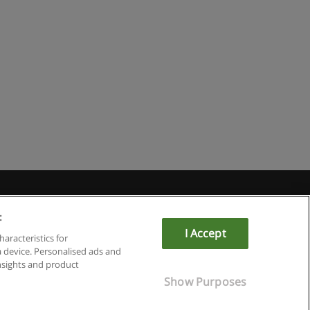
du
:
I Accept
haracteristics for
a device. Personalised ads and
sights and product
Show Purposes