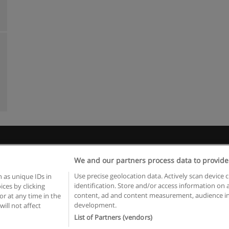
egras de uso
Privacidade de dados
Entrar em contato com Educae
We and our partners process data to provide
Copyright © Educaedu Business S.L. - CIF : B-95610580: -
www.educaedu.com.pt
Use precise geolocation data. Actively scan device c
 as unique IDs in
identification. Store and/or access information on 
ces by clicking
content, ad and content measurement, audience in
or at any time in the
development.
will not affect
List of Partners (vendors)