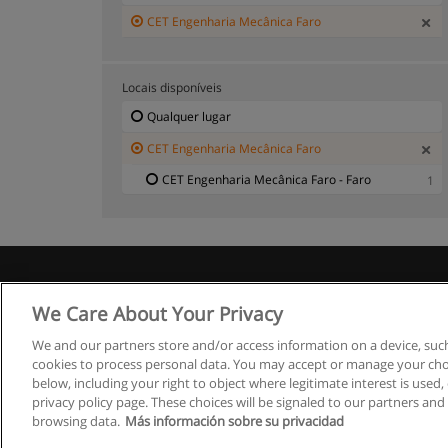
CET Engenharia Mecânica Faro
Locais disponíveis
Qualquer lugar
CET Engenharia Mecânica Faro
CET Engenharia Mecânica Faro - Faro
1
R
We Care About Your Privacy
We and our partners store and/or access information on a device, such
cookies to process personal data. You may accept or manage your choi
below, including your right to object where legitimate interest is used, 
privacy policy page. These choices will be signaled to our partners and 
browsing data.
Más información sobre su privacidad