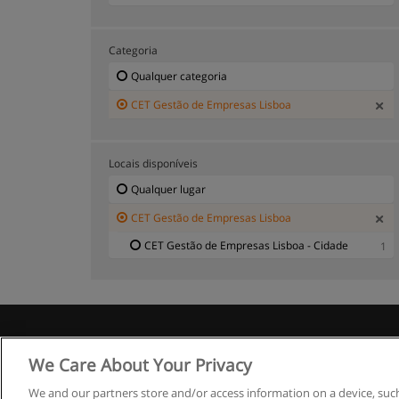
Categoria
Qualquer categoria
CET Gestão de Empresas Lisboa
Locais disponíveis
Qualquer lugar
CET Gestão de Empresas Lisboa
CET Gestão de Empresas Lisboa - Cidade
1
R
We Care About Your Privacy
We and our partners store and/or access information on a device, such