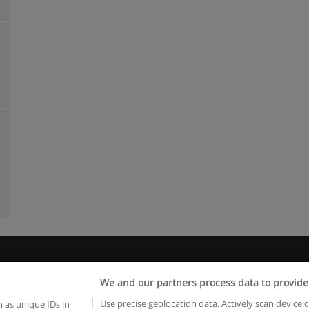
egras de uso
Privacidade de dados
Entrar em contato com Educae
We and our partners process data to provide
Copyright © Educaedu Business S.L. - CIF : B-95610580: -
www.educaedu.com.pt
Use precise geolocation data. Actively scan device c
 as unique IDs in