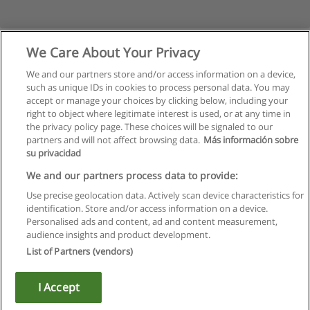
We Care About Your Privacy
We and our partners store and/or access information on a device,
such as unique IDs in cookies to process personal data. You may
accept or manage your choices by clicking below, including your
right to object where legitimate interest is used, or at any time in
the privacy policy page. These choices will be signaled to our
partners and will not affect browsing data.
Más información sobre
su privacidad
Regras de uso
We and our partners process data to provide:
Use precise geolocation data. Actively scan device characteristics for
Privacidade de dados
identification. Store and/or access information on a device.
Personalised ads and content, ad and content measurement,
Entrar em contato com Educaedu
audience insights and product development.
List of Partners (vendors)
Copyright © Educaedu Business S.L. - CIF : B-95610580: -
www.educaedu.com.pt
I Accept