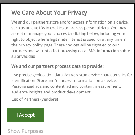
We Care About Your Privacy
We and our partners store and/or access information on a device,
such as unique IDs in cookies to process personal data. You may
accept or manage your choices by clicking below, including your
right to object where legitimate interest is used, or at any time in
the privacy policy page. These choices will be signaled to our
partners and will not affect browsing data.
Más información sobre
su privacidad
We and our partners process data to provide:
Use precise geolocation data. Actively scan device characteristics for
identification. Store and/or access information on a device.
Regras de uso
Personalised ads and content, ad and content measurement,
audience insights and product development.
Privacidade de dados
List of Partners (vendors)
Entrar em contato com Educaedu
I Accept
Copyright © Educaedu Business S.L. - CIF : B-95610580: -
www.educaedu.com.pt
Show Purposes