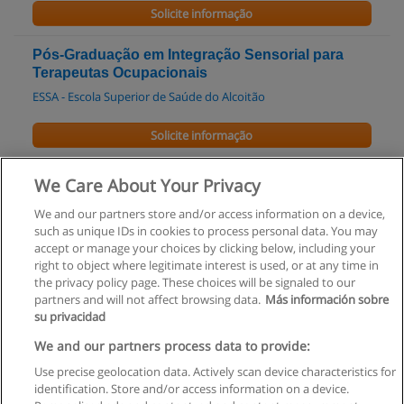
Solicite informação
Pós-Graduação em Integração Sensorial para
Terapeutas Ocupacionais
ESSA - Escola Superior de Saúde do Alcoitão
Solicite informação
Pós-Graduação em Gerontologia Clínica
We Care About Your Privacy
ESEJD- Escola Superior de Educação João de Deus
We and our partners store and/or access information on a device,
such as unique IDs in cookies to process personal data. You may
Solicite informação
accept or manage your choices by clicking below, including your
right to object where legitimate interest is used, or at any time in
the privacy policy page. These choices will be signaled to our
partners and will not affect browsing data.
Más información sobre
su privacidad
Regras de uso
We and our partners process data to provide:
Use precise geolocation data. Actively scan device characteristics for
Privacidade de dados
identification. Store and/or access information on a device.