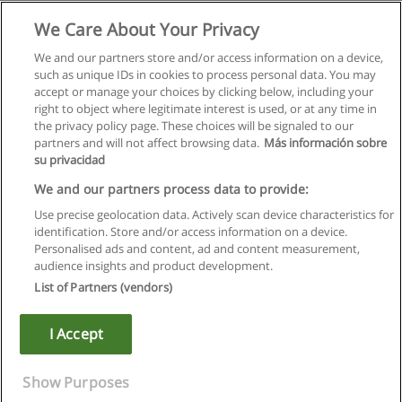
We Care About Your Privacy
We and our partners store and/or access information on a device,
such as unique IDs in cookies to process personal data. You may
accept or manage your choices by clicking below, including your
right to object where legitimate interest is used, or at any time in
the privacy policy page. These choices will be signaled to our
partners and will not affect browsing data.
Más información sobre
su privacidad
We and our partners process data to provide:
Use precise geolocation data. Actively scan device characteristics for
identification. Store and/or access information on a device.
Regras de uso
Personalised ads and content, ad and content measurement,
audience insights and product development.
Privacidade de dados
List of Partners (vendors)
Entrar em contato com Educaedu
I Accept
Copyright © Educaedu Business S.L. - CIF : B-95610580: -
www.educaedu.com.pt
Show Purposes