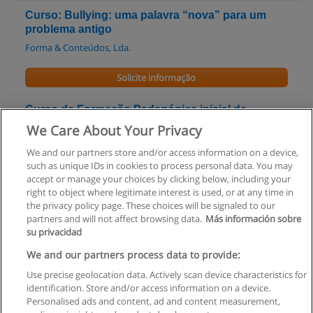
Curso: Bullying: uma palavra “nova” para um
problema antigo
Forma & Conteúdos, Lda.
Solicite informação
Curso de Formação Pedagógica inicial de
Formadores b-learning
We Care About Your Privacy
ADLML - Associação de Desenvolvimento
We and our partners store and/or access information on a device,
such as unique IDs in cookies to process personal data. You may
Solicite informação
accept or manage your choices by clicking below, including your
right to object where legitimate interest is used, or at any time in
the privacy policy page. These choices will be signaled to our
partners and will not affect browsing data.
Más información sobre
su privacidad
Regras de uso
We and our partners process data to provide:
Use precise geolocation data. Actively scan device characteristics for
Privacidade de dados
identification. Store and/or access information on a device.
Personalised ads and content, ad and content measurement,
Entrar em contato com Educaedu