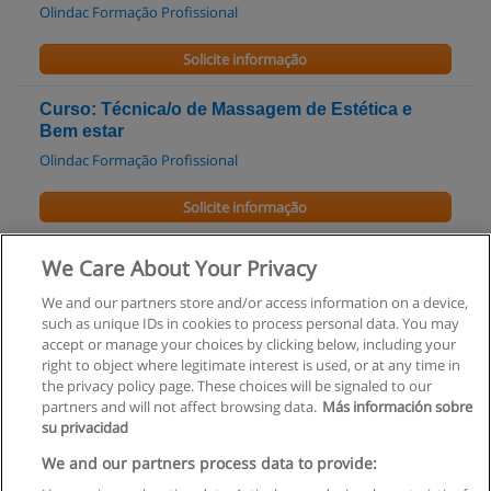
Olindac Formação Profissional
Solicite informação
Curso: Técnica/o de Massagem de Estética e
Bem estar
Olindac Formação Profissional
Solicite informação
Curso de Cabeleireiro
We Care About Your Privacy
Olindac Formação Profissional
We and our partners store and/or access information on a device,
such as unique IDs in cookies to process personal data. You may
Solicite informação
accept or manage your choices by clicking below, including your
right to object where legitimate interest is used, or at any time in
the privacy policy page. These choices will be signaled to our
partners and will not affect browsing data.
Más información sobre
su privacidad
Regras de uso
We and our partners process data to provide: