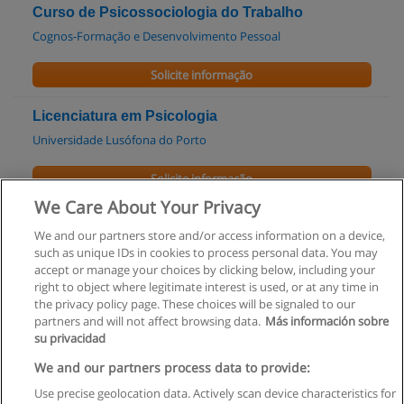
Curso de Psicossociologia do Trabalho
Cognos-Formação e Desenvolvimento Pessoal
Solicite informação
Licenciatura em Psicologia
Universidade Lusófona do Porto
Solicite informação
We Care About Your Privacy
Pós-Graduação em Psicologia na Orgânica dos
We and our partners store and/or access information on a device,
Centros de Saúde
such as unique IDs in cookies to process personal data. You may
CESPU - Cooperativa de Ensino Superior Politécnico e
accept or manage your choices by clicking below, including your
Universitário
right to object where legitimate interest is used, or at any time in
the privacy policy page. These choices will be signaled to our
Solicite informação
partners and will not affect browsing data.
Más información sobre
su privacidad
We and our partners process data to provide:
Use precise geolocation data. Actively scan device characteristics for