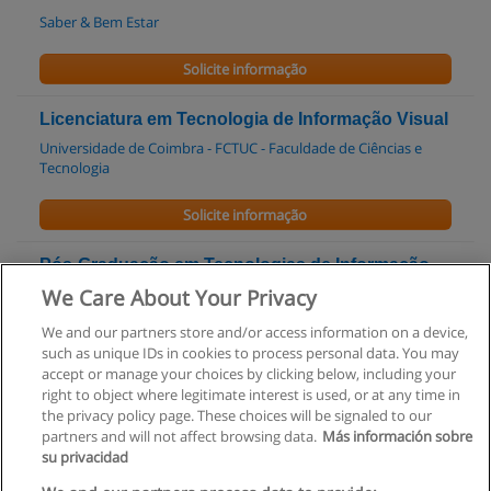
Saber & Bem Estar
Solicite informação
Licenciatura em Tecnologia de Informação Visual
Universidade de Coimbra - FCTUC - Faculdade de Ciências e
Tecnologia
Solicite informação
Pós-Graduação em Tecnologias de Informação
nas Organizações
We Care About Your Privacy
ISM - Instituto Superior Miguel Torga
We and our partners store and/or access information on a device,
such as unique IDs in cookies to process personal data. You may
Solicite informação
accept or manage your choices by clicking below, including your
right to object where legitimate interest is used, or at any time in
the privacy policy page. These choices will be signaled to our
partners and will not affect browsing data.
Más información sobre
su privacidad
Regras de uso