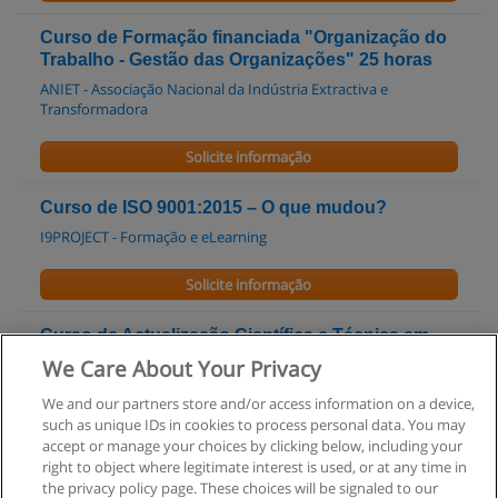
Curso de Formação financiada "Organização do
Trabalho - Gestão das Organizações" 25 horas
ANIET - Associação Nacional da Indústria Extractiva e
Transformadora
Solicite informação
Curso de ISO 9001:2015 – O que mudou?
I9PROJECT - Formação e eLearning
Solicite informação
Curso de Actualização Científica e Técnica em
segurança do Trabalho - 100 horas
We Care About Your Privacy
Geprix - Gestão e Engenharia da Prevenção, Lda
We and our partners store and/or access information on a device,
such as unique IDs in cookies to process personal data. You may
Solicite informação
accept or manage your choices by clicking below, including your
right to object where legitimate interest is used, or at any time in
the privacy policy page. These choices will be signaled to our