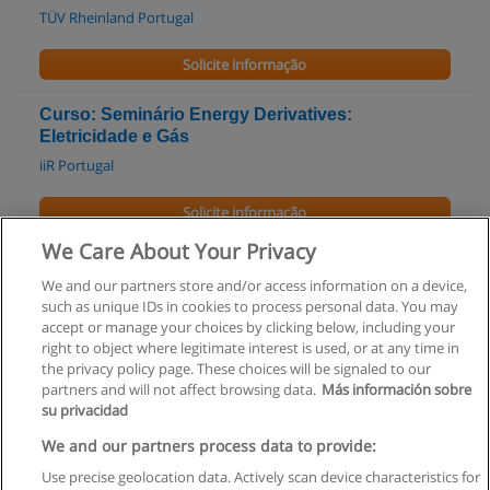
TÜV Rheinland Portugal
Solicite informação
Curso: Seminário Energy Derivatives:
Eletricidade e Gás
iiR Portugal
Solicite informação
We Care About Your Privacy
Mestrado em Cidadania Ambiental e Participação
We and our partners store and/or access information on a device,
UAb - Universidade Aberta
such as unique IDs in cookies to process personal data. You may
accept or manage your choices by clicking below, including your
Solicite informação
right to object where legitimate interest is used, or at any time in
the privacy policy page. These choices will be signaled to our
partners and will not affect browsing data.
Más información sobre
su privacidad
Regras de uso
We and our partners process data to provide:
Use precise geolocation data. Actively scan device characteristics for
Privacidade de dados