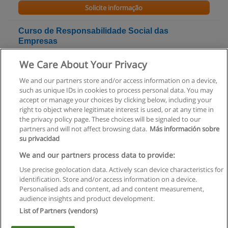
Solicite informação
Curso de Responsabilidade Social das
Empresas
Citeforma - Centro de Formação Profissional dos
We Care About Your Privacy
Trabalhadores de Escritório, Comércio, Serviços e Novas
Tecnologias
We and our partners store and/or access information on a device,
such as unique IDs in cookies to process personal data. You may
Solicite informação
accept or manage your choices by clicking below, including your
right to object where legitimate interest is used, or at any time in
the privacy policy page. These choices will be signaled to our
partners and will not affect browsing data.
Más información sobre
su privacidad
Regras de uso
We and our partners process data to provide:
Use precise geolocation data. Actively scan device characteristics for
Privacidade de dados
identification. Store and/or access information on a device.
Personalised ads and content, ad and content measurement,
Entrar em contato com Educaedu
audience insights and product development.
List of Partners (vendors)
Copyright © Educaedu Business S.L. - CIF : B-95610580: -
www.educaedu.com.pt