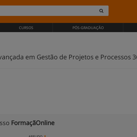
CURSOS
PÓS-GRADUAÇÃO
ançada em Gestão de Projetos e Processos 36
isso
FormaçãOnline
APELIDO