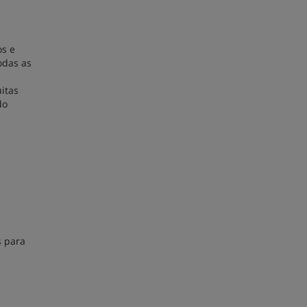
os e
odas as
itas
do
s para