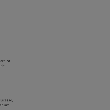
rreira
 de
sucesso,
tar um