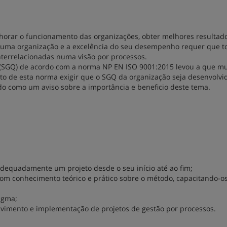
horar o funcionamento das organizações, obter melhores resultad
 de uma organização e a excelência do seu desempenho requer que t
nterrelacionadas numa visão por processos.
e (SGQ) de acordo com a norma NP EN ISO 9001:2015 levou a que mu
to de esta norma exigir que o SGQ da organização seja desenvolvi
 como um aviso sobre a importância e beneficio deste tema.
adequadamente um projeto desde o seu início até ao fim;
 com conhecimento teórico e prático sobre o método, capacitando-o
igma;
vimento e implementação de projetos de gestão por processos.