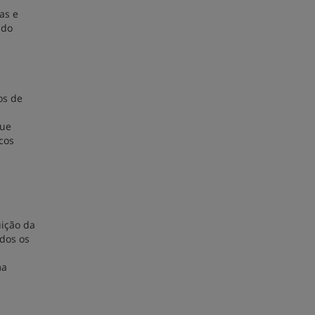
as e
ndo
os de
que
cos
uição da
odos os
ma