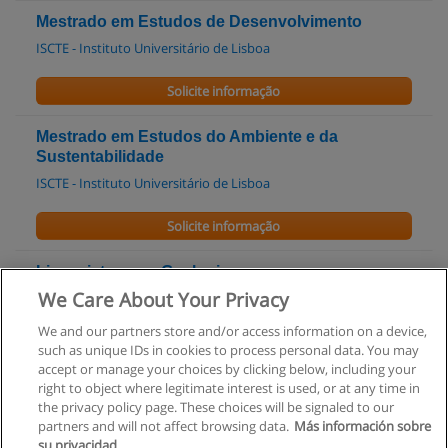
Mestrado em Estudos de Desenvolvimento
ISCTE - Instituto Universitário de Lisboa
Solicite informação
Mestrado em Estudos do Ambiente e da
Sustentabilidade
ISCTE - Instituto Universitário de Lisboa
Solicite informação
Licenciatura em Geologia
We Care About Your Privacy
Universidade de Coimbra - FCTUC - Faculdade de Ciências e
Tecnologia
We and our partners store and/or access information on a device,
such as unique IDs in cookies to process personal data. You may
Solicite informação
accept or manage your choices by clicking below, including your
right to object where legitimate interest is used, or at any time in
the privacy policy page. These choices will be signaled to our
partners and will not affect browsing data.
Más información sobre
su privacidad