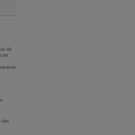
ias da
o de
ambiente
a
de
e das