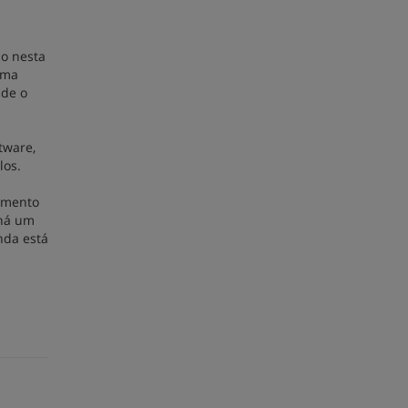
do nesta
rma
sde o
tware,
los.
çamento
 há um
nda está