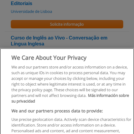
Editoriais
Universidade de Lisboa
Solicite informação
Curso de Inglês ao Vivo - Conversação em
Língua Inglesa
Citeforma - Centro de Formação Profissional dos
We Care About Your Privacy
Trabalhadores de Escritório, Comércio, Serviços e Novas
Tecnologias
We and our partners store and/or access information on a device,
such as unique IDs in cookies to process personal data. You may
Solicite informação
accept or manage your choices by clicking below, including your
right to object where legitimate interest is used, or at any time in
the privacy policy page. These choices will be signaled to our
partners and will not affect browsing data.
Más información sobre
su privacidad
Regras de uso
We and our partners process data to provide:
Use precise geolocation data. Actively scan device characteristics for
Privacidade de dados
identification. Store and/or access information on a device.
Personalised ads and content, ad and content measurement,
Entrar em contato com Educaedu