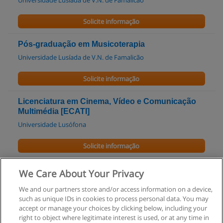
Universidade Lusíada de V.N. de Famalicão
Solicite informação
Pós-graduação em Musicoterapia
Universidade Lusíada de V.N. de Famalicão
Solicite informação
Licenciatura em Cinema, Vídeo e Comunicação
Multimédia [ECATI]
Universidade Lusófona
Solicite informação
Mestrado em Estudos Cinematográficos [ECATI]
We Care About Your Privacy
Universidade Lusófona
We and our partners store and/or access information on a device,
such as unique IDs in cookies to process personal data. You may
Solicite informação
accept or manage your choices by clicking below, including your
right to object where legitimate interest is used, or at any time in