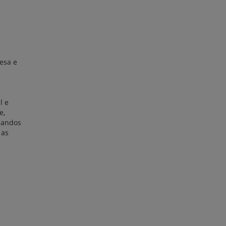
esa e
l e
e,
mandos
 as