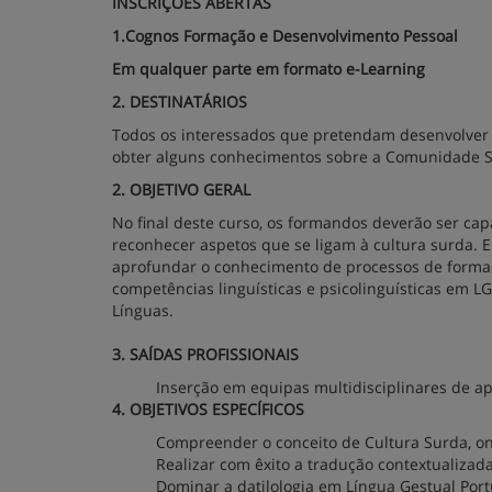
INSCRIÇÕES ABERTAS
1.Cognos Formação e Desenvolvimento Pessoal
Em qualquer parte em formato e-Learning
2. DESTINATÁRIOS
Todos os interessados que pretendam desenvolver
obter alguns conhecimentos sobre a Comunidade Su
2. OBJETIVO GERAL
No final deste curso, os formandos deverão ser ca
reconhecer aspetos que se ligam à cultura surda. Ex
aprofundar o conhecimento de processos de formaç
competências linguísticas e psicolinguísticas em 
Línguas.
3. SAÍDAS PROFISSIONAIS
Inserção em equipas multidisciplinares de ap
4. OBJETIVOS ESPECÍFICOS
Compreender o conceito de Cultura Surda, on
Realizar com êxito a tradução contextualizad
Dominar a datilologia em Língua Gestual Por