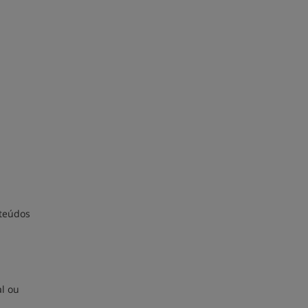
nteúdos
m
al ou