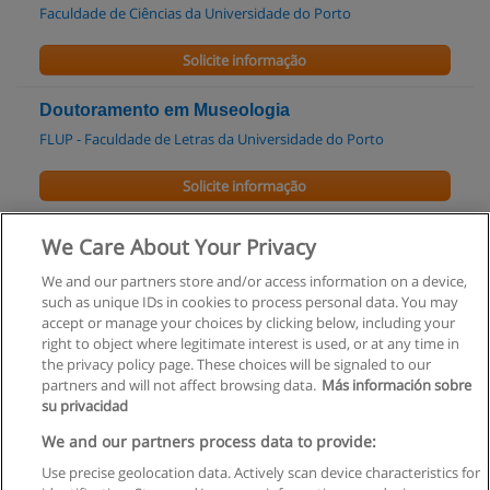
Faculdade de Ciências da Universidade do Porto
Solicite informação
Doutoramento em Museologia
FLUP - Faculdade de Letras da Universidade do Porto
Solicite informação
Mestrado em Museologia
We Care About Your Privacy
FLUP - Faculdade de Letras da Universidade do Porto
We and our partners store and/or access information on a device,
such as unique IDs in cookies to process personal data. You may
Solicite informação
accept or manage your choices by clicking below, including your
right to object where legitimate interest is used, or at any time in
the privacy policy page. These choices will be signaled to our
partners and will not affect browsing data.
Más información sobre
su privacidad
Regras de uso
We and our partners process data to provide:
Use precise geolocation data. Actively scan device characteristics for
Privacidade de dados