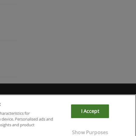
du
:
I Accept
haracteristics for
a device. Personalised ads and
sights and product
Show Purposes