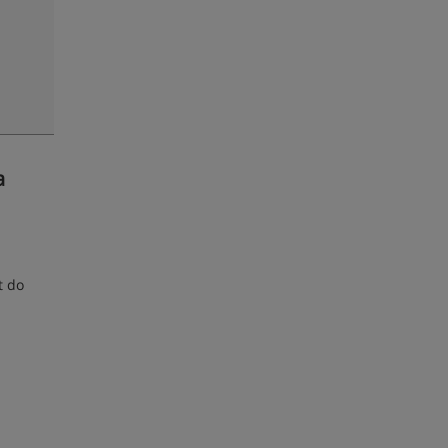
a
t do