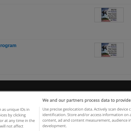
 Program
egras de uso
Privacidade de dados
Entrar em contato com Educae
We and our partners process data to provide
Copyright © Educaedu Business S.L. - CIF : B-95610580: -
www.educaedu.com.pt
Use precise geolocation data. Actively scan device c
 as unique IDs in
identification. Store and/or access information on 
ces by clicking
content, ad and content measurement, audience in
or at any time in the
development.
will not affect