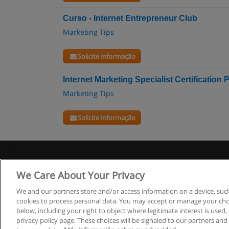
Curso - Internet Entrepreneur Club
Marketing Tips
Solicite informação
Internet Marketing Specialist Certification
Marketing Tips
Solicite informação
R
We Care About Your Privacy
We and our partners store and/or access information on a device, such
cookies to process personal data. You may accept or manage your choi
below, including your right to object where legitimate interest is used, 
privacy policy page. These choices will be signaled to our partners and 