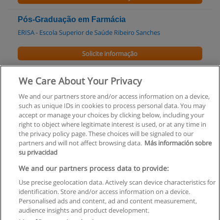
Pós-Graduação em Farmácia
ERISA - Escola Superior de Saúde Ribeiro Sanches
Solicite informação
Pós-graduação em Radiologia e Imagiologia
We Care About Your Privacy
ERISA - Escola Superior de Saúde Ribeiro Sanches
We and our partners store and/or access information on a device,
such as unique IDs in cookies to process personal data. You may
Solicite informação
accept or manage your choices by clicking below, including your
right to object where legitimate interest is used, or at any time in
the privacy policy page. These choices will be signaled to our
partners and will not affect browsing data.
Más información sobre
su privacidad
Regras de uso
We and our partners process data to provide:
Use precise geolocation data. Actively scan device characteristics for
Privacidade de dados
identification. Store and/or access information on a device.
Personalised ads and content, ad and content measurement,
Entrar em contato com Educaedu
audience insights and product development.