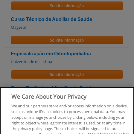
Solicite informação
Curso Técnico de Auxiliar de Saúde
Magestil
Solicite informação
Especialização em Odontopediatria
Universidade de Lisboa
Solicite informação
Curso Profissional Auxiliar de Saúde
We Care About Your Privacy
Escola Profissional Tasso Figueiredo - Cruz Vermelha
Portuguesa
We and our partners store and/or access information on a device,
such as unique IDs in cookies to process personal data. You may
Solicite informação
accept or manage your choices by clicking below, including your
right to object where legitimate interest is used, or at any time in
the privacy policy page. These choices will be signaled to our