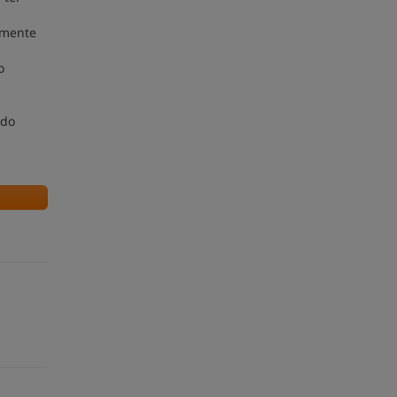
lmente
o
 do
s