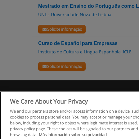
Mestrado em Ensino do Português como L
UNL - Universidade Nova de Lisboa
Solicite informação
Curso de Español para Empresas
Instituto de Cultura e Lingua Espanhola, ICLE
Solicite informação
R
We Care About Your Privacy
We and our partners store and/or access information on a device, such
cookies to process personal data. You may accept or manage your choi
below, including your right to object where legitimate interest is used, 
privacy policy page. These choices will be signaled to our partners and 
browsing data.
Más información sobre su privacidad