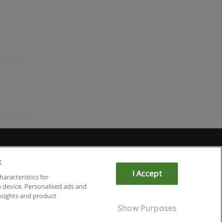
du
:
I Accept
haracteristics for
a device. Personalised ads and
sights and product
Show Purposes