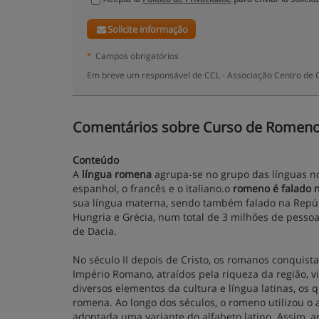
Solicite informação
*
Campos obrigatórios
Em breve um responsável de CCL - Associação Centro de C
Comentários sobre Curso de Romeno - 
Conteúdo
A
língua romena
agrupa-se no grupo das línguas novi
espanhol, o francês e o italiano.o
romeno é falado 
sua língua materna, sendo também falado na Repúb
Hungria e Grécia, num total de 3 milhões de pesso
de Dacia.
No século II depois de Cristo, os romanos conquista
Império Romano, atraídos pela riqueza da região, vi
diversos elementos da cultura e língua latinas, os
romena. Ao longo dos séculos, o romeno utilizou o alf
adoptada uma variante do alfabeto latino. Assim, a