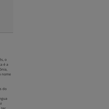
ês, o
a é a
ónia,
 o nome
as do
íngua
oi
 ter