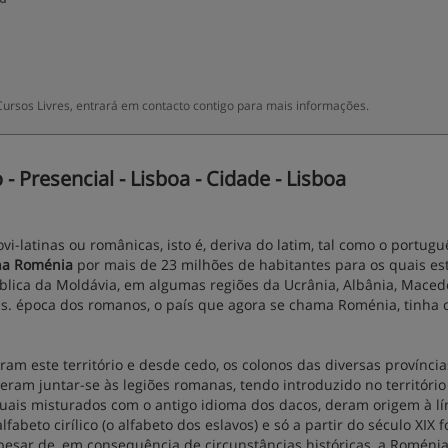
ursos Livres, entrará em contacto contigo para mais informações.
Presencial - Lisboa - Cidade - Lisboa
-latinas ou românicas, isto é, deriva do latim, tal como o portugu
na Roménia
por mais de 23 milhões de habitantes para os quais est
lica da Moldávia, em algumas regiões da Ucrânia, Albânia, Maced
as. época dos romanos, o país que agora se chama Roménia, tinha
ram este território e desde cedo, os colonos das diversas provínci
eram juntar-se às legiões romanas, tendo introduzido no território
 quais misturados com o antigo idioma dos dacos, deram origem à l
abeto cirílico (o alfabeto dos eslavos) e só a partir do século XIX f
pesar de, em consequência de circunstâncias históricas, a Roménia