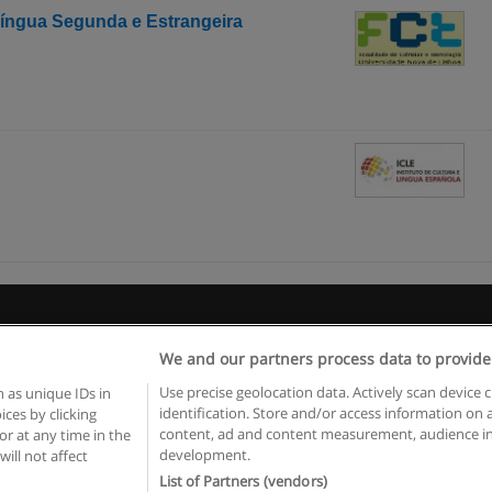
íngua Segunda e Estrangeira
egras de uso
Privacidade de dados
Entrar em contato com Educae
We and our partners process data to provide
Copyright © Educaedu Business S.L. - CIF : B-95610580: -
www.educaedu.com.pt
Use precise geolocation data. Actively scan device c
 as unique IDs in
identification. Store and/or access information on 
ces by clicking
content, ad and content measurement, audience in
or at any time in the
development.
will not affect
List of Partners (vendors)