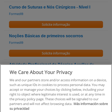
Curso de Suturas e Nós Cirúrgicos - Nível I
Formed®
Solicite informação
Noções Básicas de primeiros socorros
Formed®
Solicite informação
Atividade Profissional do Técnico Auxiliar de
Saúde
We Care About Your Privacy
Formed®
We and our partners store and/or access information on a device,
such as unique IDs in cookies to process personal data. You may
Solicite informação
accept or manage your choices by clicking below, including your
right to object where legitimate interest is used, or at any time in
the privacy policy page. These choices will be signaled to our
partners and will not affect browsing data.
Más información sobre
su privacidad