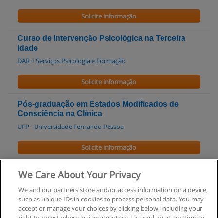
Solicite informação
Curso de Intervenção Psicológica na Terceira
Idade
DAR + Serviços Psicologia e Formação
Solicite informação
Pós-graduação em Estados Modificados de
Consciência na Clínica
UFP - Universidade Fernando Pessoa
Solicite informação
Mestrado em Psicologia Clínica e da Saúde
We Care About Your Privacy
UFP - Universidade Fernando Pessoa
We and our partners store and/or access information on a device,
such as unique IDs in cookies to process personal data. You may
Solicite informação
accept or manage your choices by clicking below, including your
right to object where legitimate interest is used, or at any time in