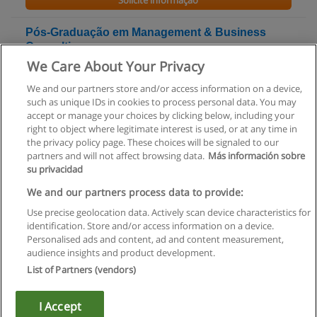
Solicite informação
Pós-Graduação em Management & Business
Consulting
We Care About Your Privacy
Universidade Técnica de Lisboa - ISEG - Instituto Superior de
Economia e Gestão
We and our partners store and/or access information on a device,
such as unique IDs in cookies to process personal data. You may
Solicite informação
accept or manage your choices by clicking below, including your
right to object where legitimate interest is used, or at any time in
the privacy policy page. These choices will be signaled to our
partners and will not affect browsing data.
Más información sobre
su privacidad
Regras de uso
We and our partners process data to provide:
Use precise geolocation data. Actively scan device characteristics for
Privacidade de dados
identification. Store and/or access information on a device.
Personalised ads and content, ad and content measurement,
Entrar em contato com Educaedu
audience insights and product development.
List of Partners (vendors)
Copyright © Educaedu Business S.L. - CIF : B-95610580: -
www.educaedu.com.pt
I Accept