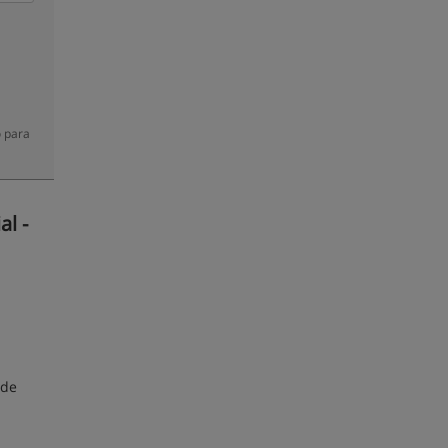
o para
l -
 de