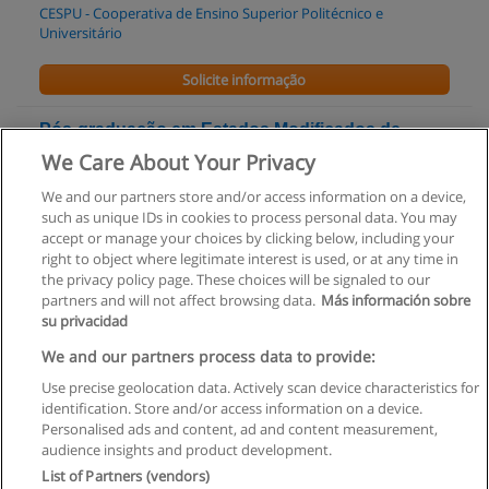
CESPU - Cooperativa de Ensino Superior Politécnico e
Universitário
Solicite informação
Pós-graduação em Estados Modificados de
Consciência na Clínica
We Care About Your Privacy
UFP - Universidade Fernando Pessoa
We and our partners store and/or access information on a device,
such as unique IDs in cookies to process personal data. You may
Solicite informação
accept or manage your choices by clicking below, including your
right to object where legitimate interest is used, or at any time in
the privacy policy page. These choices will be signaled to our
partners and will not affect browsing data.
Más información sobre
su privacidad
Regras de uso
We and our partners process data to provide:
Use precise geolocation data. Actively scan device characteristics for
Privacidade de dados
identification. Store and/or access information on a device.
Personalised ads and content, ad and content measurement,
Entrar em contato com Educaedu
audience insights and product development.
List of Partners (vendors)
Copyright © Educaedu Business S.L. - CIF : B-95610580: -