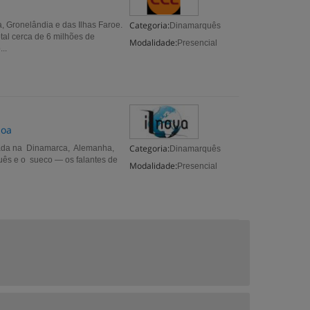
Categoria:
, Gronelândia e das Ilhas Faroe.
Dinamarquês
al cerca de 6 milhões de
Modalidade:
Presencial
..
boa
Categoria:
lada na Dinamarca, Alemanha,
Dinamarquês
uês e o sueco — os falantes de
Modalidade:
Presencial