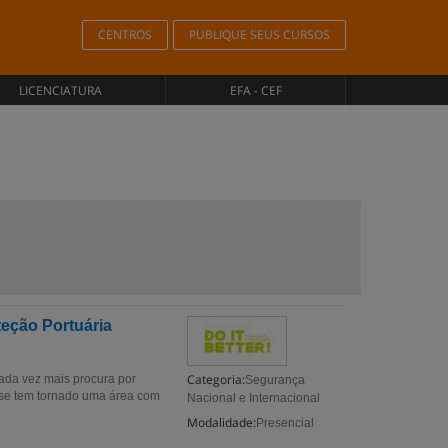
CENTROS
PUBLIQUE SEUS CURSOS
LICENCIATURA
EFA - CEF
teção Portuária
Categoria:
cada vez mais procura por
Segurança
 se tem tornado uma área com
Nacional e Internacional
Modalidade:
Presencial