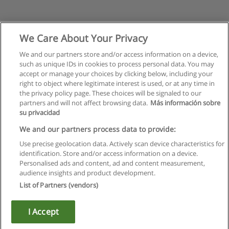
We Care About Your Privacy
We and our partners store and/or access information on a device,
such as unique IDs in cookies to process personal data. You may
accept or manage your choices by clicking below, including your
right to object where legitimate interest is used, or at any time in
the privacy policy page. These choices will be signaled to our
partners and will not affect browsing data.
Más información sobre
su privacidad
Regras de uso
We and our partners process data to provide:
Use precise geolocation data. Actively scan device characteristics for
Privacidade de dados
identification. Store and/or access information on a device.
Personalised ads and content, ad and content measurement,
Entrar em contato com Educaedu
audience insights and product development.
List of Partners (vendors)
Copyright © Educaedu Business S.L. - CIF : B-95610580: -
www.educaedu.com.pt
I Accept