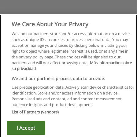
We Care About Your Privacy
We and our partners store and/or access information on a device,
such as unique IDs in cookies to process personal data. You may
accept or manage your choices by clicking below, including your
right to object where legitimate interest is used, or at any time in
the privacy policy page. These choices will be signaled to our
partners and will not affect browsing data.
Más información sobre
su privacidad
We and our partners process data to provide:
Use precise geolocation data. Actively scan device characteristics for
identification. Store and/or access information on a device.
Regras de uso
Personalised ads and content, ad and content measurement,
audience insights and product development.
Privacidade de dados
List of Partners (vendors)
Entrar em contato com Educaedu
I Accept
Copyright © Educaedu Business S.L. - CIF : B-95610580: -
www.educaedu.com.pt