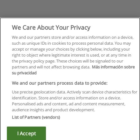
We Care About Your Privacy
We and our partners store and/or access information on a device,
such as unique IDs in cookies to process personal data. You may
accept or manage your choices by clicking below, including your
right to object where legitimate interest is used, or at any time in
the privacy policy page. These choices will be signaled to our
partners and will not affect browsing data.
Más información sobre
su privacidad
We and our partners process data to provide:
Use precise geolocation data. Actively scan device characteristics for
identification. Store and/or access information on a device.
Regras de uso
Personalised ads and content, ad and content measurement,
audience insights and product development.
Privacidade de dados
List of Partners (vendors)
Entrar em contato com Educaedu
I Accept
Copyright © Educaedu Business S.L. - CIF : B-95610580: -