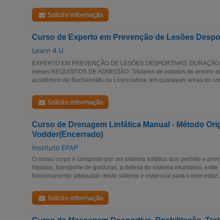
Solicite informação
Curso de Experto em Prevenção de Lesões Despo
Learn 4 U
EXPERTO EM PREVENÇÃO DE LESÕES DESPORTIVAS. DURAÇÃO: 47
meses REQUISITOS DE ADMISSÃO: Titulares de estudos de ensino se
académico de Bacharelato ou Licenciatura, em quaisquer áreas do con
Solicite informação
Curso de Drenagem Linfática Manual - Método Orig
Vodder(Encerrado)
Instituto EPAP
O nosso corpo é composto por um sistema linfático que permite e pr
líquidos, transporte de gorduras, a defesa do sistema imunitário, entre
funcionamento adequado deste sistema é essencial para o bem estar..
Solicite informação