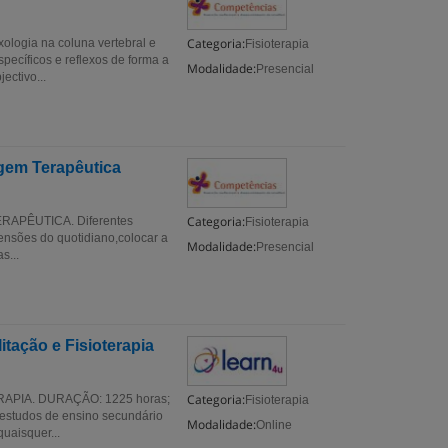
Categoria:
ia na coluna vertebral e
Fisioterapia
pecíficos e reflexos de forma a
Modalidade:
Presencial
ectivo...
agem Terapêutica
Categoria:
APÊUTICA. Diferentes
Fisioterapia
ensões do quotidiano,colocar a
Modalidade:
Presencial
s...
tação e Fisioterapia
Categoria:
APIA. DURAÇÃO: 1225 horas;
Fisioterapia
studos de ensino secundário
Modalidade:
Online
uaisquer...