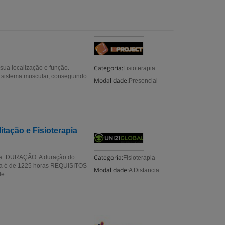
Categoria:
sua localização e função. –
Fisioterapia
do sistema muscular, conseguindo
Modalidade:
Presencial
tação e Fisioterapia
Categoria:
pia: DURAÇÃO: A duração do
Fisioterapia
pia é de 1225 horas REQUISITOS
Modalidade:
A Distancia
e...