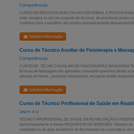
Competências
CURSO DE REFLEXOLOGIA COLUNA VERTEBRAL E ROSTOA Reflexolog
rosto, designa-se por um conjunto de técnicas, de pressionar pontos es
contribuir para o equilíbrio dos pontos energeticamente bloqueadosObj
Solicite informação
Curso de Técnico Auxiliar de Fisioterapia e Mass
Competências
CURSO DE TÉCNICO AUXILIAR DE FISIOTERAPIA E MASSAGEM TER
técnicas de Massagem são aplicadas consoante queremos aliviar as t
silhueta em forma , promover relaxamento, recuperar lesões desportiva
Solicite informação
Curso de Técnico Profissional de Saúde em Reabili
Learn 4 U
TÉCNICO PROFISSIONAL DE SAÚDE EM REABILITAÇÃO E FISIOTER
aproximadamente 6 meses REQUISITOS DE ADMISSÃO: Titulares de e
completos ou de grau académico de Bacharelato ou Licenciatura, em q