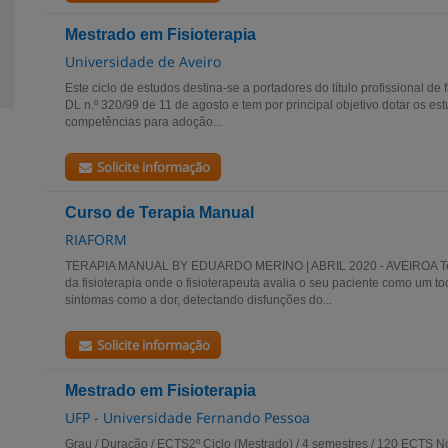
Mestrado em Fisioterapia
Universidade de Aveiro
Este ciclo de estudos destina-se a portadores do título profissional de
DL n.º 320/99 de 11 de agosto e tem por principal objetivo dotar os e
competências para adoção...
Solicite informação
Curso de Terapia Manual
RIAFORM
TERAPIA MANUAL BY EDUARDO MERINO | ABRIL 2020 - AVEIROA Ter
da fisioterapia onde o fisioterapeuta avalia o seu paciente como um to
sintomas como a dor, detectando disfunções do...
Solicite informação
Mestrado em Fisioterapia
UFP - Universidade Fernando Pessoa
Grau / Duração / ECTS2º Ciclo (Mestrado) / 4 semestres / 120 ECTS No