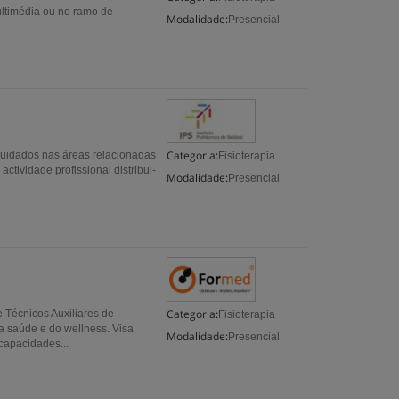
ultimédia ou no ramo de
Modalidade:
Presencial
Categoria:
uidados nas áreas relacionadas
Fisioterapia
ctividade profissional distribui-
Modalidade:
Presencial
Categoria:
e Técnicos Auxiliares de
Fisioterapia
da saúde e do wellness. Visa
Modalidade:
Presencial
capacidades...