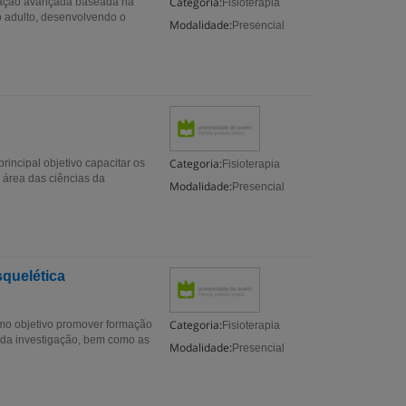
Categoria:
mação avançada baseada na
Fisioterapia
 do adulto, desenvolvendo o
Modalidade:
Presencial
Categoria:
ncipal objetivo capacitar os
Fisioterapia
 área das ciências da
Modalidade:
Presencial
squelética
Categoria:
mo objetivo promover formação
Fisioterapia
da investigação, bem como as
Modalidade:
Presencial