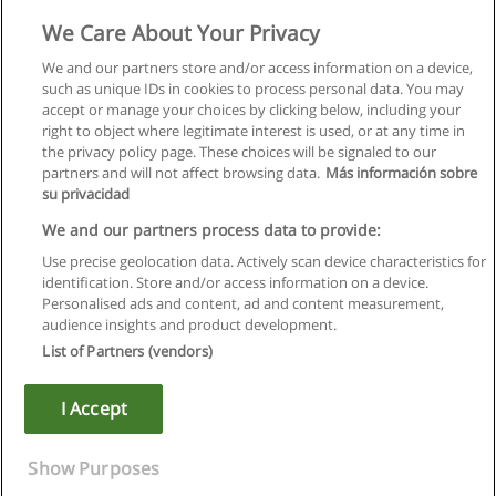
We Care About Your Privacy
We and our partners store and/or access information on a device,
such as unique IDs in cookies to process personal data. You may
accept or manage your choices by clicking below, including your
right to object where legitimate interest is used, or at any time in
the privacy policy page. These choices will be signaled to our
partners and will not affect browsing data.
Más información sobre
su privacidad
We and our partners process data to provide:
Use precise geolocation data. Actively scan device characteristics for
identification. Store and/or access information on a device.
Regras de uso
Personalised ads and content, ad and content measurement,
audience insights and product development.
Privacidade de dados
List of Partners (vendors)
Entrar em contato com Educaedu
I Accept
Copyright © Educaedu Business S.L. - CIF : B-95610580: -
www.educaedu.com.pt
Show Purposes