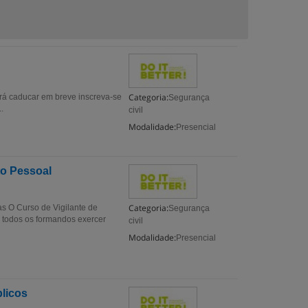
Categoria:
rá caducar em breve inscreva-se
Segurança
.
civil
Modalidade:
Presencial
to Pessoal
Categoria:
s O Curso de Vigilante de
Segurança
todos os formandos exercer
civil
Modalidade:
Presencial
blicos