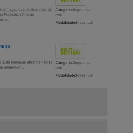
Categoria:
e formação que permite dotar os
Segurança
s Públicos. 30 horas
civil
s é...
Modalidade:
Presencial
teiro
Categoria:
o. Esta formação abrange não só
Segurança
ue pretendem...
civil
Modalidade:
Presencial