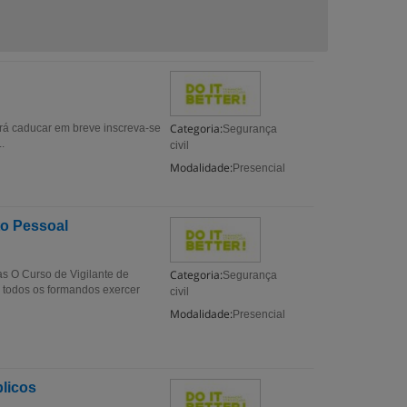
Categoria:
rá caducar em breve inscreva-se
Segurança
.
civil
Modalidade:
Presencial
to Pessoal
Categoria:
s O Curso de Vigilante de
Segurança
todos os formandos exercer
civil
Modalidade:
Presencial
blicos