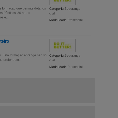
Categoria:
e formação que permite dotar os
Segurança
s Públicos. 30 horas
civil
s é...
Modalidade:
Presencial
teiro
Categoria:
o. Esta formação abrange não só
Segurança
ue pretendem...
civil
Modalidade:
Presencial