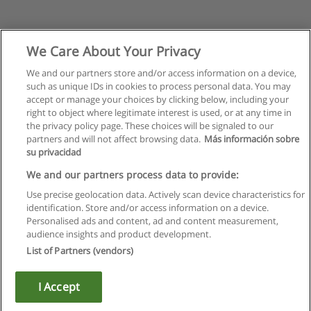
We Care About Your Privacy
We and our partners store and/or access information on a device,
such as unique IDs in cookies to process personal data. You may
accept or manage your choices by clicking below, including your
right to object where legitimate interest is used, or at any time in
the privacy policy page. These choices will be signaled to our
partners and will not affect browsing data.
Más información sobre
su privacidad
We and our partners process data to provide:
Use precise geolocation data. Actively scan device characteristics for
identification. Store and/or access information on a device.
Regras de uso
Personalised ads and content, ad and content measurement,
audience insights and product development.
Privacidade de dados
List of Partners (vendors)
Entrar em contato com Educaedu
I Accept
Copyright © Educaedu Business S.L. - CIF : B-95610580: -
www.educaedu.com.pt