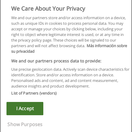
Curso de ISO 9001:2015 – O que mudou?
We Care About Your Privacy
I9PROJECT - Formação e eLearning
We and our partners store and/or access information on a device,
such as unique IDs in cookies to process personal data. You may
Solicite informação
accept or manage your choices by clicking below, including your
right to object where legitimate interest is used, or at any time in
the privacy policy page. These choices will be signaled to our
partners and will not affect browsing data.
Más información sobre
su privacidad
Regras de uso
We and our partners process data to provide:
Use precise geolocation data. Actively scan device characteristics for
Privacidade de dados
identification. Store and/or access information on a device.
Personalised ads and content, ad and content measurement,
Entrar em contato com Educaedu
audience insights and product development.
List of Partners (vendors)
Copyright © Educaedu Business S.L. - CIF : B-95610580: -
www.educaedu.com.pt
I Accept
Show Purposes