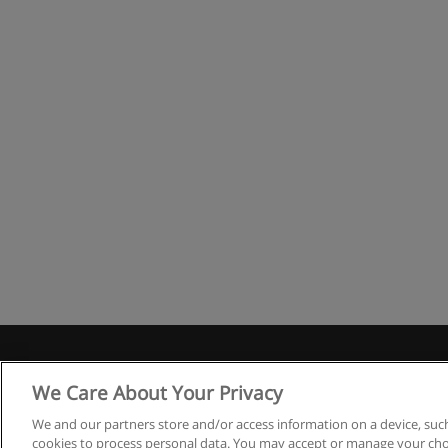
R
We Care About Your Privacy
We and our partners store and/or access information on a device, such
cookies to process personal data. You may accept or manage your choi