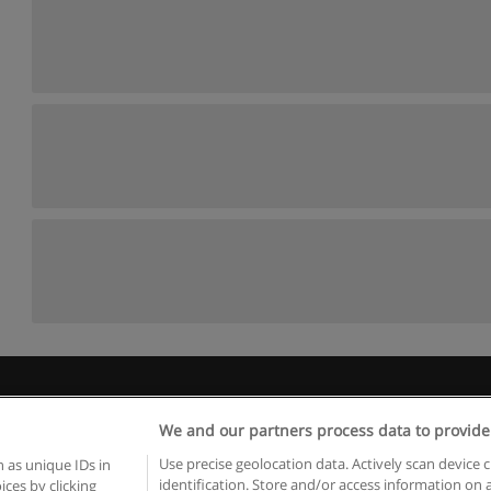
egras de uso
Privacidade de dados
Entrar em contato com Educae
We and our partners process data to provide
Copyright © Educaedu Business S.L. - CIF : B-95610580: -
www.educaedu.com.pt
Use precise geolocation data. Actively scan device c
 as unique IDs in
identification. Store and/or access information on 
ces by clicking