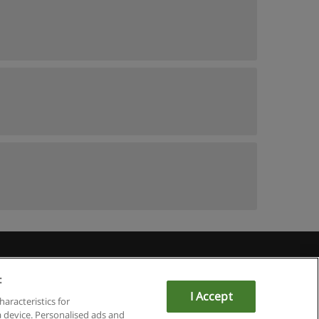
du
:
I Accept
haracteristics for
a device. Personalised ads and