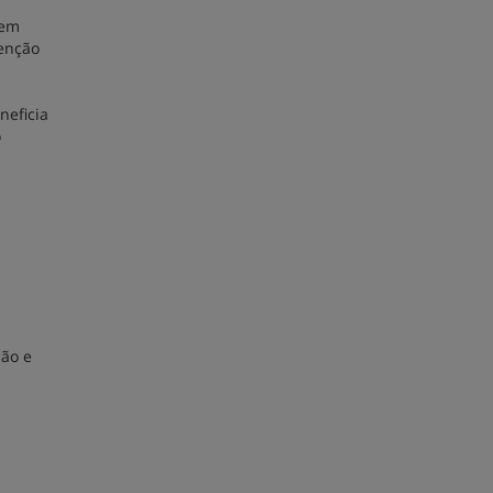
 em
venção
eficia
o
ção e