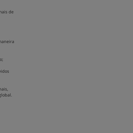
mais de
maneira
o;
vidos
ais,
lobal.