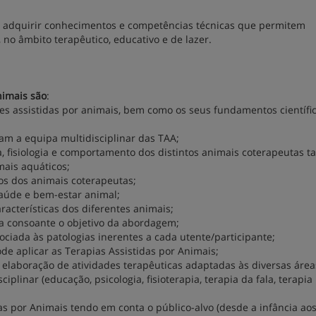
rá adquirir conhecimentos e competências técnicas que permitem
 no âmbito terapêutico, educativo e de lazer.
nimais são
:
es assistidas por animais, bem como os seus fundamentos científi
am a equipa multidisciplinar das TAA;
a, fisiologia e comportamento dos distintos animais coterapeutas t
mais aquáticos;
os dos animais coterapeutas;
aúde e bem-estar animal;
racterísticas dos diferentes animais;
a consoante o objetivo da abordagem;
ociada às patologias inerentes a cada utente/participante;
de aplicar as Terapias Assistidas por Animais;
elaboração de atividades terapêuticas adaptadas às diversas área
plinar (educação, psicologia, fisioterapia, terapia da fala, terapia
as por Animais tendo em conta o público-alvo (desde a infância ao