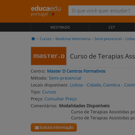
portugal
MESTRADO
CET
Cursos
Medicina Veterinária
Semi-presencial
Lisbo
Curso de Terapias Ass
Centro:
Master D Centros Formativos
Método:
Semi-presencial
Locais disponíveis:
Lisboa - Cidade
,
Coimbra - Coim
Tipo:
Cursos
Preço:
Consultar Preço
Comentários:
Modalidades Disponíveis
Curso de Terapias Assistidas p
Curso de Terapias Assistidas po
Solicite informação