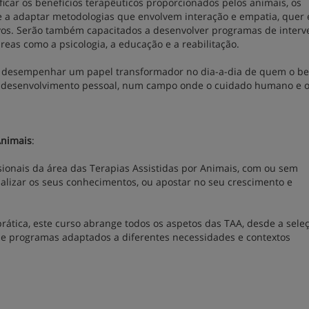
icar os benefícios terapêuticos proporcionados pelos animais, os
e a adaptar metodologias que envolvem interação e empatia, quer
vos. Serão também capacitados a desenvolver programas de inter
reas como a psicologia, a educação e a reabilitação.
desempenhar um papel transformador no dia-a-dia de quem o ben
e desenvolvimento pessoal, num campo onde o cuidado humano e 
Animais
:
ssionais da área das Terapias Assistidas por Animais, com ou sem
ualizar os seus conhecimentos, ou apostar no seu crescimento e
ática, este curso abrange todos os aspetos das TAA, desde a sele
de programas adaptados a diferentes necessidades e contextos