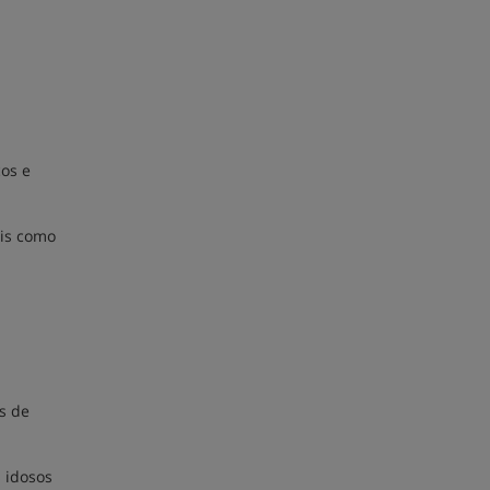
cos e
ais como
s de
s idosos