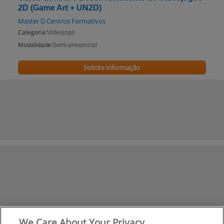
2D (Game Art + UN2D)
Master D Centros Formativos
Categoria:
Videojogo
Modalidade:
Semi-presencial
Solicite informação
We Care About Your Privacy